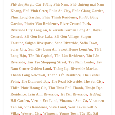
Phố chuyên gia Cát Tường Phú Nam
,
Phố thương mại Nam
Khang
,
Phú Vinh Ceter
,
Phúc An City
,
Phúc Giang Garden
,
Phúc Long Garden
,
Phúc Thịnh Residence
,
Phước Đông
Garden
,
Phước Vân Residence
,
River Central Park
,
Riverside City Long An
,
Riverside Garden Long An
,
Royal
Central
,
Sài Gòn Eco Lake
,
Sài Gòn Village
,
Saigon
Fortune
,
Saigon Riverpark
,
Sana Riverside
,
Sofia Town
,
Solar City
,
Sun City Long An
,
Sweet Home Long An
,
T&T
Long Hậu
,
Tấn Đồ Capital
,
Tân Lân Residence
,
Tân Lân
Riverside
,
Tân Tạo Shopping Street
,
Tây Nam Center
,
Tây
Nam Center Golden Land
,
Thắng Lợi Riverside Market
,
Thanh Long Newtown
,
Thanh Yến Residence
,
The Center
Point
,
The Diamond Bay
,
The Pearl Riverside
,
The Sol City
,
Thiên Phúc Hoàng Gia
,
Thủ Thừa Phú Thanh
,
Thuận Đạo
Residence
,
Trần Anh Riverside
,
Trị Yên Riverside
,
Trường
Hải Garden
,
Viettin Eco Land
,
Vinatown Sơn Ca
,
Vinatown
Tân An
,
Vins Residence
,
Vista Land
,
West Lakes Golf &
Villas
,
Western City
,
Wintown
,
Young Town Tây Bắc Sài