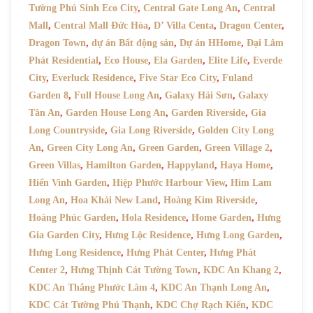
Tường Phú Sinh Eco City
,
Central Gate Long An
,
Central
Mall
,
Central Mall Đức Hòa
,
D’ Villa Centa
,
Dragon Center
,
Dragon Town
,
dự án Bất động sản
,
Dự án HHome
,
Đại Lâm
Phát Residential
,
Eco House
,
Ela Garden
,
Elite Life
,
Everde
City
,
Everluck Residence
,
Five Star Eco City
,
Fuland
Garden 8
,
Full House Long An
,
Galaxy Hải Sơn
,
Galaxy
Tân An
,
Garden House Long An
,
Garden Riverside
,
Gia
Long Countryside
,
Gia Long Riverside
,
Golden City Long
An
,
Green City Long An
,
Green Garden
,
Green Village 2
,
Green Villas
,
Hamilton Garden
,
Happyland
,
Haya Home
,
Hiển Vinh Garden
,
Hiệp Phước Harbour View
,
Him Lam
Long An
,
Hoa Khải New Land
,
Hoàng Kim Riverside
,
Hoàng Phúc Garden
,
Hola Residence
,
Home Garden
,
Hưng
Gia Garden City
,
Hưng Lộc Residence
,
Hưng Long Garden
,
Hưng Long Residence
,
Hưng Phát Center
,
Hưng Phát
Center 2
,
Hưng Thịnh Cát Tường Town
,
KDC An Khang 2
,
KDC An Thắng Phước Lâm 4
,
KDC An Thạnh Long An
,
KDC Cát Tường Phú Thạnh
,
KDC Chợ Rạch Kiến
,
KDC