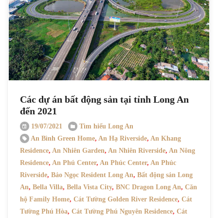
Các dự án bất động sản tại tỉnh Long An
đến 2021
19/07/2021
Tìm hiểu Long An
An Bình Green Home
,
An Hạ Riverside
,
An Khang
Residence
,
An Nhiên Garden
,
An Nhiên Riverside
,
An Nông
Residence
,
An Phú Center
,
An Phúc Center
,
An Phúc
Riverside
,
Bảo Ngọc Resident Long An
,
Bất động sản Long
An
,
Bella Villa
,
Bella Vista City
,
BNC Dragon Long An
,
Căn
hộ Family Home
,
Cát Tường Golden River Residence
,
Cát
Tường Phú Hòa
,
Cát Tường Phú Nguyên Residence
,
Cát