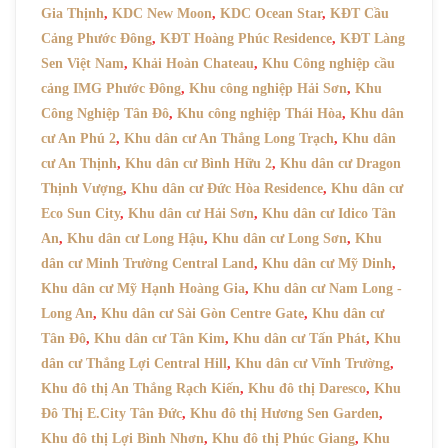
Gia Thịnh
,
KDC New Moon
,
KDC Ocean Star
,
KĐT Cầu
Cảng Phước Đông
,
KĐT Hoàng Phúc Residence
,
KĐT Làng
Sen Việt Nam
,
Khải Hoàn Chateau
,
Khu Công nghiệp cầu
cảng IMG Phước Đông
,
Khu công nghiệp Hải Sơn
,
Khu
Công Nghiệp Tân Đô
,
Khu công nghiệp Thái Hòa
,
Khu dân
cư An Phú 2
,
Khu dân cư An Thắng Long Trạch
,
Khu dân
cư An Thịnh
,
Khu dân cư Bình Hữu 2
,
Khu dân cư Dragon
Thịnh Vượng
,
Khu dân cư Đức Hòa Residence
,
Khu dân cư
Eco Sun City
,
Khu dân cư Hải Sơn
,
Khu dân cư Idico Tân
An
,
Khu dân cư Long Hậu
,
Khu dân cư Long Sơn
,
Khu
dân cư Minh Trường Central Land
,
Khu dân cư Mỹ Dinh
,
Khu dân cư Mỹ Hạnh Hoàng Gia
,
Khu dân cư Nam Long -
Long An
,
Khu dân cư Sài Gòn Centre Gate
,
Khu dân cư
Tân Đô
,
Khu dân cư Tân Kim
,
Khu dân cư Tấn Phát
,
Khu
dân cư Thắng Lợi Central Hill
,
Khu dân cư Vĩnh Trường
,
Khu đô thị An Thắng Rạch Kiến
,
Khu đô thị Daresco
,
Khu
Đô Thị E.City Tân Đức
,
Khu đô thị Hương Sen Garden
,
Khu đô thị Lợi Bình Nhơn
,
Khu đô thị Phúc Giang
,
Khu