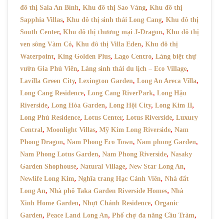
đô thị Sala An Bình
,
Khu đô thị Sao Vàng
,
Khu đô thị
Sapphia Villas
,
Khu đô thị sinh thái Long Cang
,
Khu đô thị
South Center
,
Khu đô thị thương mại J-Dragon
,
Khu đô thị
ven sông Vàm Cỏ
,
Khu đô thị Villa Eden
,
Khu đô thị
Waterpoint
,
King Golden Plus
,
Lago Centro
,
Làng biệt thự
vườn Gia Phú Viên
,
Làng sinh thái du lịch – Eco Village
,
Lavilla Green City
,
Lexington Garden
,
Long An Areca Villa
,
Long Cang Residence
,
Long Cang RiverPark
,
Long Hậu
Riverside
,
Long Hòa Garden
,
Long Hội City
,
Long Kim II
,
Long Phú Residence
,
Lotus Center
,
Lotus Riverside
,
Luxury
Central
,
Moonlight Villas
,
Mỹ Kim Long Riverside
,
Nam
Phong Dragon
,
Nam Phong Eco Town
,
Nam phong Garden
,
Nam Phong Lotus Garden
,
Nam Phong Riverside
,
Nasaky
Garden Shophouse
,
Natural Village
,
New Star Long An
,
Newlife Long Kim
,
Nghĩa trang Hạc Cảnh Viên
,
Nhà đất
Long An
,
Nhà phố Taka Garden Riverside Homes
,
Nhà
Xinh Home Garden
,
Nhựt Chánh Residence
,
Organic
Garden
,
Peace Land Long An
,
Phố chợ đa năng Cầu Tràm
,