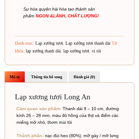
Sự hòa quyện hài hòa tạo thành sản
phẩm
NGON &LÀNH, CHẤT LƯỢNG!
Danh mục:
Lạp xưởng tươi
,
Lạp xưởng tươi thanh dài
Từ
khóa:
lạp xưởng thanh dài
,
lạp xưởng tươi
,
vị tỏi
Mô tả
Thông tin bổ sung
Đánh giá (0)
Lạp xương tươi Long An
Cảm quan sản phẩm:
Thanh dài 9 – 10 cm, đường
kính 26 – 28 mm, màu đỏ hồng của thịt và điểm các
miếng mỡ nhỏ, thơm mùi tỏi
Thành phần:
nạc đùi heo (80%), mỡ gáy / mỡ lưng