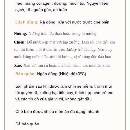
heo, màng collagen, đường, muối, tỏi. Nguyên liệu
sạch, rõ nguồn gốc, an toàn
Cách dùng:
Rã đông, rửa với nước trước chế biến
Nướng:
Nướng trên lửa than hoặc trong lò nướng
Chiên:
Đổ nước xấp mặt với lạp xưởng. Đun sôi cho đến khi
cạn thì thêm một ít dầu ăn vào.
Lưu ý
trở đều tay. Nếu thay
nước bằng nước dừa tươi thì hương vị sẽ càng độc đáo hơn.
Xào:
Xào với rau củ hoặc chế biến thành các món ăn khác
o
Bảo quản:
Ngăn đông (Nhiệt độ<0
C)
Sản phẩm sau khi được làm chín sẽ mềm, thơm mùi
tỏi quyến rũ, không hạt tiêu cay, thích hợp cho trẻ em
và các tín đồ của gia vị tỏi, không gắt dầu
Chế biến được nhiều món ăn đa dạng, nhanh
Dễ bảo quản