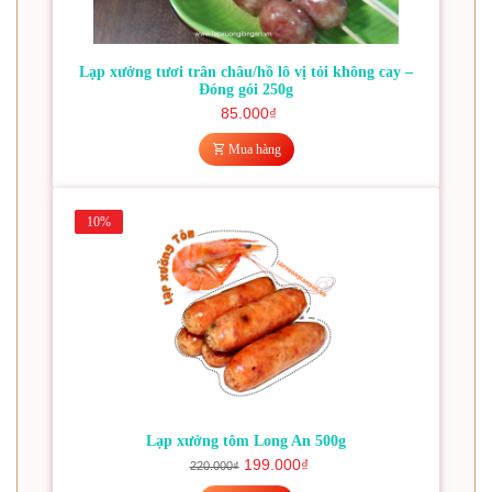
Lạp xưởng tươi trân châu/hồ lô vị tỏi không cay –
Đóng gói 250g
85.000
₫
Mua hàng
10%
Lạp xưởng tôm Long An 500g
199.000
₫
220.000
₫